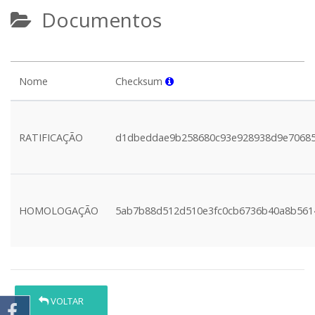
Documentos
Nome
Checksum
RATIFICAÇÃO
d1dbeddae9b258680c93e928938d9e7068
HOMOLOGAÇÃO
5ab7b88d512d510e3fc0cb6736b40a8b561
VOLTAR