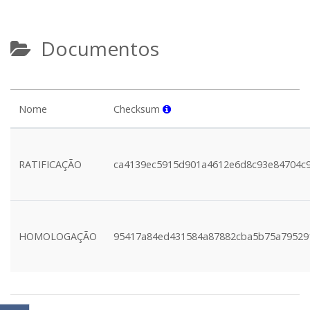
Documentos
Nome
Checksum
RATIFICAÇÃO
ca4139ec5915d901a4612e6d8c93e84704c
HOMOLOGAÇÃO
95417a84ed431584a87882cba5b75a79529