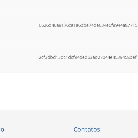
0526d46a8176ca1a6bbe74de034e0f8944a87715
2cf3dbd13dc1dcf94ded63ad27044e4539458bef
ão
Contatos