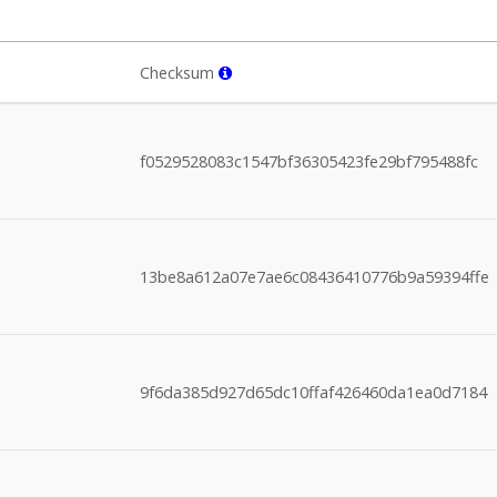
Checksum
f0529528083c1547bf36305423fe29bf795488fc
13be8a612a07e7ae6c08436410776b9a59394ffe
9f6da385d927d65dc10ffaf426460da1ea0d7184