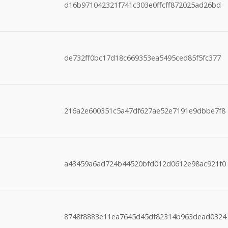
d16b971042321f741c303e0ffcff872025ad26bd
de732ff0bc17d18c669353ea5495ced85f5fc377
216a2e600351c5a47df627ae52e7191e9dbbe7f8
a43459a6ad724b44520bfd012d0612e98ac921f0
8748f8883e11ea7645d45df82314b963dead0324