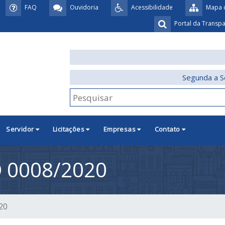
FAQ
Ouvidoria
Acessibilidade
Mapa d
Portal da Transp
Segunda a S
Servidor
Licitações
Empresas
Contato
 0008/2020
20