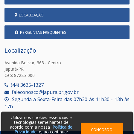
LOCALIZAÇÃO
PERGUNTAS FREQUENTES
Localização
Avenida Bolivar, 363 - Centro
Japurá-PR
Cep: 87225-000
(44) 3635-1327
faleconosco@japura.pr.gov.br
Segunda a Sexta-Feira das 07h30 às 11h30 - 13h às
17h
Utilizamos cookies essenciais e
tecnologias semelhantes de
acordo com a nossa
Política de
CONCORDO
Privacidade
e, ao continuar