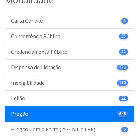
Carta Convite
2
Concorrência Pública
55
Credenciamento Público
32
Dispensa de Licitação
178
Inexigibilidade
110
Leilão
22
Pregão
646
Pregão Cota a Parte (25% ME e EPP)
6