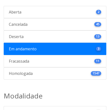
Aberta
2
Cancelada
45
Deserta
13
Em andamento
3
Fracassada
11
Homologada
1547
Modalidade