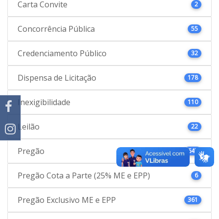
Carta Convite
2
Concorrência Pública
55
Credenciamento Público
32
Dispensa de Licitação
178
Inexigibilidade
110
Leilão
22
Pregão
645
Pregão Cota a Parte (25% ME e EPP)
6
Pregão Exclusivo ME e EPP
361