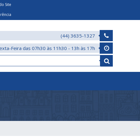
o Site
arência
(44) 3635-1327
exta-Feira das 07h30 às 11h30 - 13h às 17h