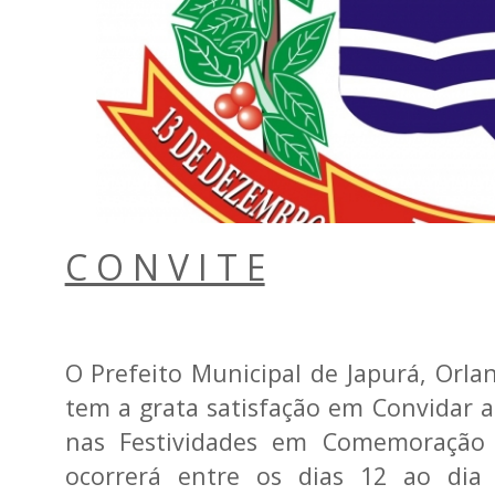
C O N V I T E
O Prefeito Municipal de Japurá, Orla
tem a grata satisfação em Convidar a
nas Festividades em Comemoração 
ocorrerá entre os dias 12 ao di