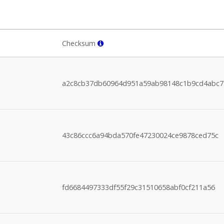
Checksum
a2c8cb37db60964d951a59ab98148c1b9cd4abc7
43c86ccc6a94bda570fe47230024ce9878ced75c
fd6684497333df55f29c31510658abf0cf211a56