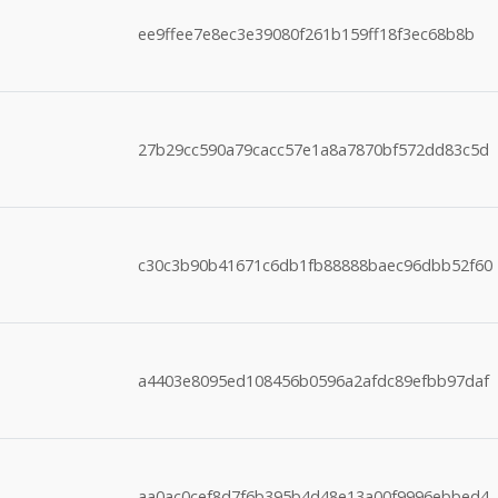
ee9ffee7e8ec3e39080f261b159ff18f3ec68b8b
27b29cc590a79cacc57e1a8a7870bf572dd83c5d
c30c3b90b41671c6db1fb88888baec96dbb52f60
a4403e8095ed108456b0596a2afdc89efbb97daf
aa0ac0cef8d7f6b395b4d48e13a00f9996ebbed4