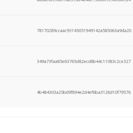
78170289ccaac93145051949142a585063a9da20
349a73faa85e63765d82ecd8b44c11083c2ce327
4b484303a25b69f894e2d4ef6ba3126d10f79576