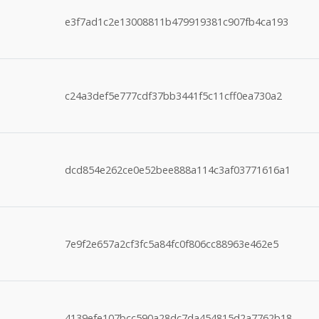
e3f7ad1c2e13008811b479919381c907fb4ca193
c24a3def5e777cdf37bb3441f5c11cff0ea730a2
dcd854e262ce0e52bee888a114c3af03771616a1
7e9f2e657a2cf3fc5a84fc0f806cc88963e462e5
4139efe107bcc590a28dc7da454815d2a7762b18