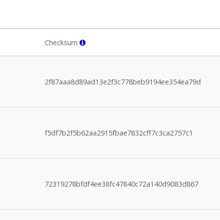
Checksum
2f87aaa8d89ad13e2f3c778beb9194ee354ea79d
f5df7b2f5b62aa2915fbae7832cff7c3ca2757c1
72319278bfdf4ee38fc47840c72a140d9083d867