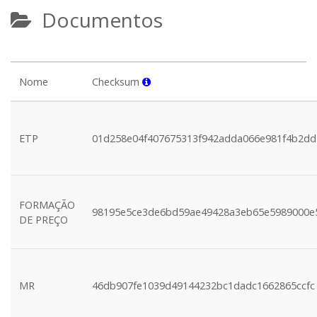
Documentos
Nome
Checksum
ETP
01d258e04f407675313f942adda066e981f4b2dd
FORMAÇÃO
98195e5ce3de6bd59ae49428a3eb65e5989000e
DE PREÇO
MR
46db907fe1039d49144232bc1dadc1662865ccfc