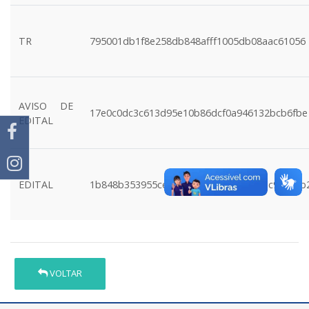
TR
795001db1f8e258db848afff1005db08aac61056
AVISO DE
17e0c0dc3c613d95e10b86dcf0a946132bcb6fbe
EDITAL
EDITAL
1b848b353955ce64a6cd8b351914a71bc976c7b
VOLTAR