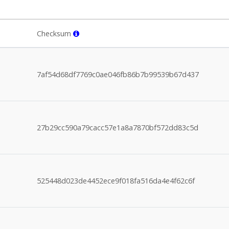
Checksum
7af54d68df7769c0ae046fb86b7b99539b67d437
27b29cc590a79cacc57e1a8a7870bf572dd83c5d
525448d023de4452ece9f018fa516da4e4f62c6f