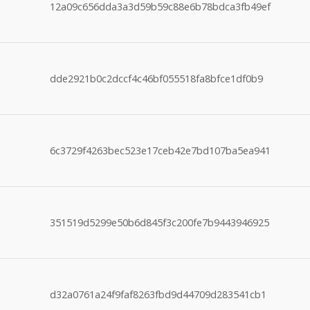
12a09c656dda3a3d59b59c88e6b78bdca3fb49ef
dde2921b0c2dccf4c46bf055518fa8bfce1df0b9
6c3729f4263bec523e17ceb42e7bd107ba5ea941
351519d5299e50b6d845f3c200fe7b9443946925
d32a0761a24f9faf8263fbd9d44709d283541cb1