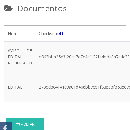
Documentos
Nome
Checksum
AVISO DE
EDITAL -
b943bba25e3f20ca7e7e4cf122f44bd43a7a4c33
RETIFICADO
EDITAL
273dcbc4141c9a01d408bb7cb1f8883bfb505e7
VOLTAR