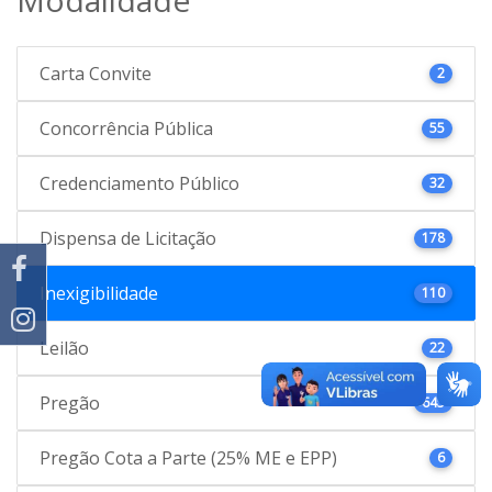
Carta Convite
2
Concorrência Pública
55
Credenciamento Público
32
Dispensa de Licitação
178
Inexigibilidade
110
Leilão
22
Pregão
645
Pregão Cota a Parte (25% ME e EPP)
6