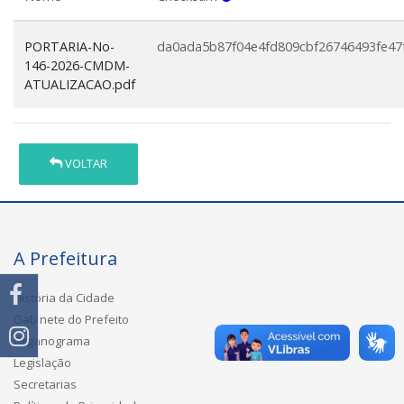
PORTARIA-No-
da0ada5b87f04e4fd809cbf26746493fe47
146-2026-CMDM-
ATUALIZACAO.pdf
VOLTAR
A Prefeitura
História da Cidade
Gabinete do Prefeito
Organograma
Legislação
Secretarias