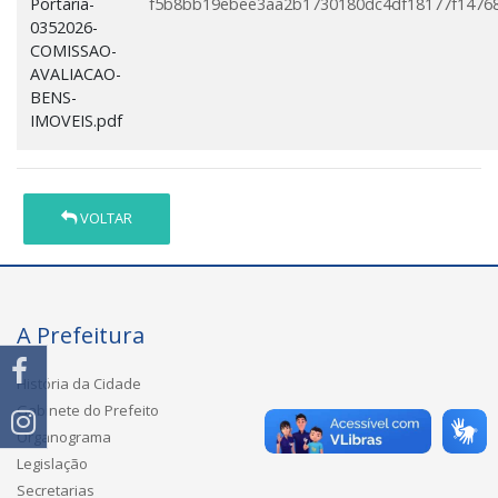
Portaria-
f5b8bb19ebee3aa2b1730180dc4df18177f1476
0352026-
COMISSAO-
AVALIACAO-
BENS-
IMOVEIS.pdf
VOLTAR
A Prefeitura
História da Cidade
Gabinete do Prefeito
Organograma
Legislação
Secretarias