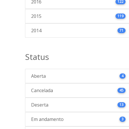
2016
122
2015
119
2014
71
Status
Aberta
4
Cancelada
45
Deserta
13
Em andamento
3