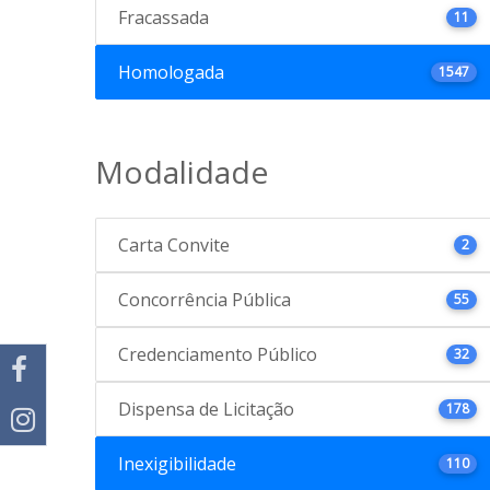
Fracassada
11
Homologada
1547
Modalidade
Carta Convite
2
Concorrência Pública
55
Credenciamento Público
32
Dispensa de Licitação
178
Inexigibilidade
110