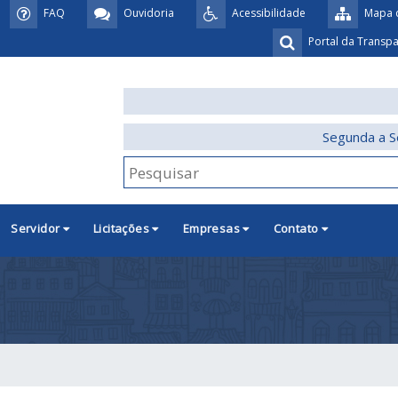
FAQ
Ouvidoria
Acessibilidade
Mapa d
Portal da Transp
Segunda a S
Servidor
Licitações
Empresas
Contato