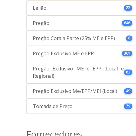
Leilão
22
Pregão
646
Pregão Cota a Parte (25% ME e EPP)
6
Pregão Exclusivo ME e EPP
361
Pregão Exclusivo ME e EPP (Local e
83
Regional)
Pregão Exclusivo Me/EPP/MEI (Local)
49
Tomada de Preço
79
Fornecedores