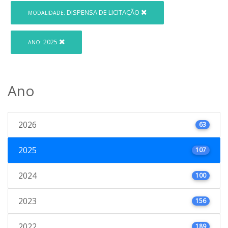
DISPENSA DE LICITAÇÃO
MODALIDADE:
2025
ANO:
Ano
2026
63
2025
107
2024
100
2023
156
2022
189