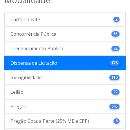
Carta Convite
2
Concorrência Pública
55
Credenciamento Público
32
Dispensa de Licitação
178
Inexigibilidade
110
Leilão
22
Pregão
645
Pregão Cota a Parte (25% ME e EPP)
6