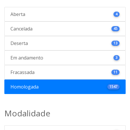
Aberta
4
Cancelada
45
Deserta
13
Em andamento
3
Fracassada
11
Homologada
1547
Modalidade