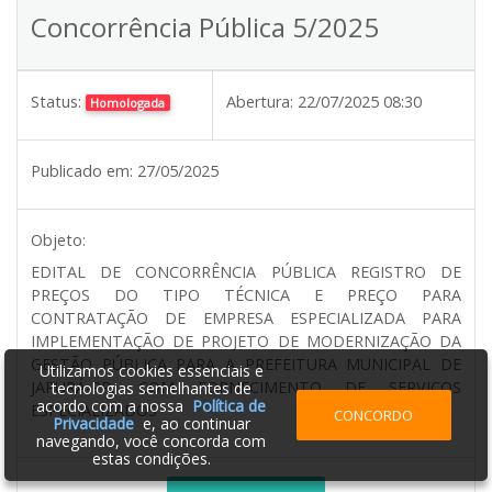
Concorrência Pública 5/2025
Status:
Abertura:
22/07/2025 08:30
Homologada
Publicado em:
27/05/2025
Objeto:
EDITAL DE CONCORRÊNCIA PÚBLICA REGISTRO DE
PREÇOS DO TIPO TÉCNICA E PREÇO PARA
CONTRATAÇÃO DE EMPRESA ESPECIALIZADA PARA
IMPLEMENTAÇÃO DE PROJETO DE MODERNIZAÇÃO DA
GESTÃO PÚBLICA PARA A PREFEITURA MUNICIPAL DE
Utilizamos cookies essenciais e
JAPURÁ-PR, COM FORNECIMENTO DE SERVIÇOS
tecnologias semelhantes de
acordo com a nossa
Política de
ESPECIALIZADOS
CONCORDO
Privacidade
e, ao continuar
navegando, você concorda com
estas condições.