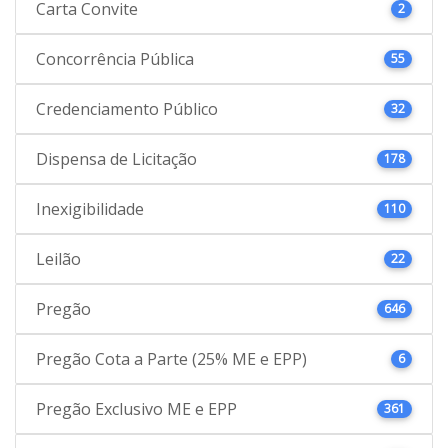
Carta Convite
2
Concorrência Pública
55
Credenciamento Público
32
Dispensa de Licitação
178
Inexigibilidade
110
Leilão
22
Pregão
646
Pregão Cota a Parte (25% ME e EPP)
6
Pregão Exclusivo ME e EPP
361