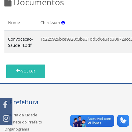
Documentos
Nome
Checksum
Convocacao-
15225929bce9920c3b931dd5d6e3a530e728cc
Saude-4.pdf
VOLTAR
A Prefeitura
História da Cidade
Gabinete do Prefeito
Organograma