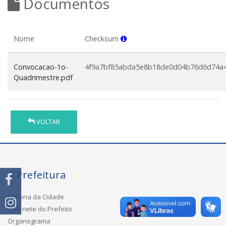
Documentos
Nome
Checksum
Convocacao-1o-
4f9a7bf85abda5e8b18de0d04b76d6d74a4
Quadrimestre.pdf
VOLTAR
A Prefeitura
História da Cidade
Gabinete do Prefeito
Organograma