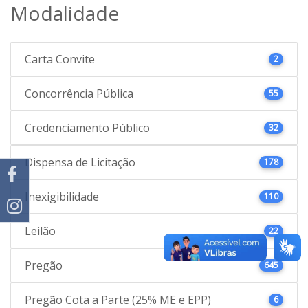
Modalidade
Carta Convite
2
Concorrência Pública
55
Credenciamento Público
32
Dispensa de Licitação
178
Inexigibilidade
110
Leilão
22
Pregão
645
Pregão Cota a Parte (25% ME e EPP)
6