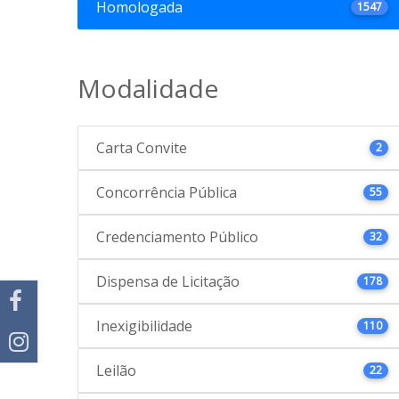
Homologada
1547
Modalidade
Carta Convite
2
Concorrência Pública
55
Credenciamento Público
32
Dispensa de Licitação
178
Inexigibilidade
110
Leilão
22