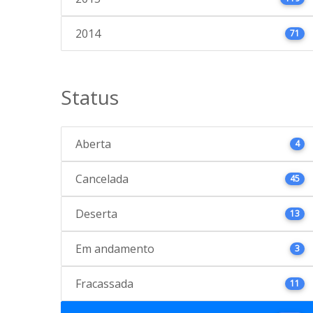
2014
71
Status
Aberta
4
Cancelada
45
Deserta
13
Em andamento
3
Fracassada
11