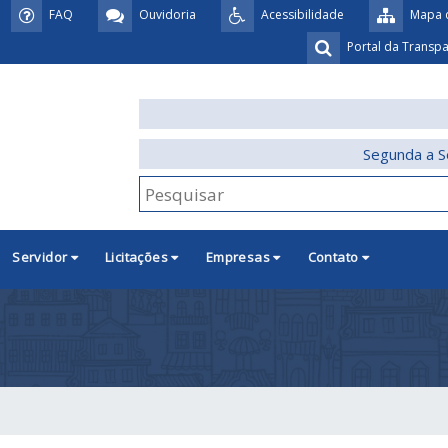
FAQ
Ouvidoria
Acessibilidade
Mapa d
Portal da Transp
Segunda a S
Servidor
Licitações
Empresas
Contato