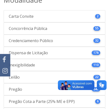
Carta Convite
2
Concorrência Pública
55
Credenciamento Público
32
Dispensa de Licitação
178
Inexigibilidade
110
Leilão
22
Pregão
646
Pregão Cota a Parte (25% ME e EPP)
6