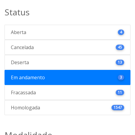
Status
Aberta
4
Cancelada
45
Deserta
13
Em andamento
3
Fracassada
11
Homologada
1547
Modalidade