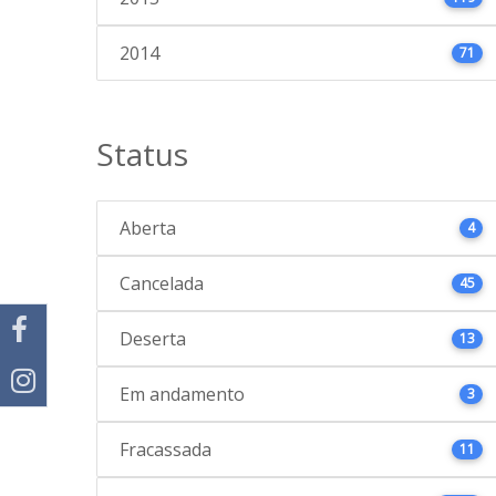
2014
71
Status
Aberta
4
Cancelada
45
Deserta
13
Em andamento
3
Fracassada
11