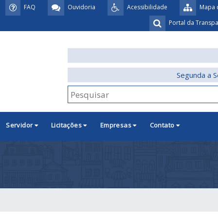
FAQ
Ouvidoria
Acessibilidade
Mapa d
Portal da Transp
Segunda a S
Servidor
Licitações
Empresas
Contato