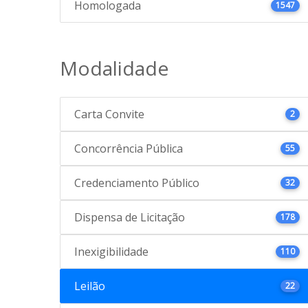
Homologada
1547
Modalidade
Carta Convite
2
Concorrência Pública
55
Credenciamento Público
32
Dispensa de Licitação
178
Inexigibilidade
110
Leilão
22